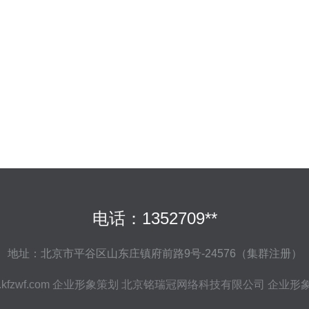
电话：1352709**
地址：北京市平谷区山东庄镇府前路9号-24576（集群注册）
kfzwf.com
企业形象策划
北京铭瑞冠网络科技有限公司
企业形