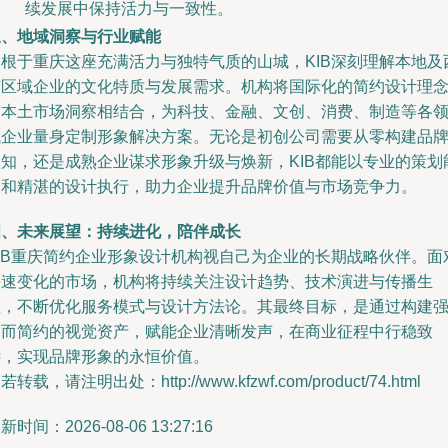
续发展中保持活力与一致性。
三、地域洞察与行业赋能
扎根于重庆这座充满活力与独特气质的山城，KIB深刻理解本地及
南区域企业的文化特质与发展需求。机构将国际化的简约设计理
与本土市场洞察相结合，为科技、金融、文创、消费、制造等各
域企业量身定制形象解决方案。无论是初创公司需要从零构建品
认知，还是成熟企业谋求形象升级与焕新，KIB都能以专业的策划
力和精湛的设计执行，助力企业提升品牌价值与市场竞争力。
四、未来展望：持续进化，陪伴成长
KIB重庆简约企业形象设计机构视自己为企业的长期战略伙伴。面
快速变化的市场，机构将持续关注设计趋势、技术演进与传播生
态，不断优化服务模式与设计方法论。其最终目标，是通过构建
大而简约的视觉资产，赋能企业清晰发声，在商业征程中行稳致
远，实现品牌形象的永恒价值。
若转载，请注明出处：http://www.kfzwf.com/product/74.html
新时间：2026-08-06 13:27:16