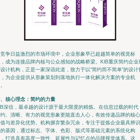
在竞争日益激烈的市场环境中，企业形象早已超越简单的视觉标
识，成为连接品牌内核与公众感知的战略桥梁。KIB重庆简约企业
象设计机构，正是一家深谙此道，致力于以“简约而不简单”的设计
学，为企业提供从形象策划到落地执行一体化解决方案的专业机
构。
一、核心理念：简约的力量
KIB深信，最卓越的设计源于最大限度的精炼。在信息过载的时代
简约、清晰、有力的视觉形象更能直击人心，有效传递品牌的核
价值与差异化优势。机构摒弃繁杂冗余，专注于提炼企业最具辨
度的基因，通过标志、字体、色彩、版式等基础元素的系统化构
建，打造具有高度一致性、延展性与记忆点的品牌视觉体系。这