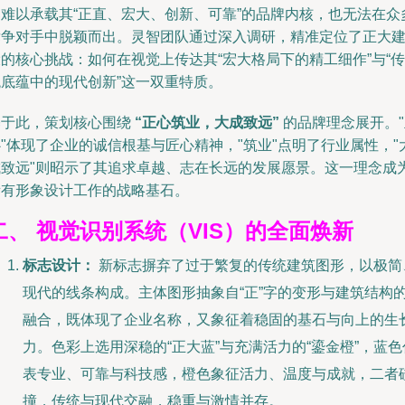
已难以承载其“正直、宏大、创新、可靠”的品牌内核，也无法在众
竞争对手中脱颖而出。灵智团队通过深入调研，精准定位了正大
的核心挑战：如何在视觉上传达其“宏大格局下的精工细作”与“传
统底蕴中的现代创新”这一双重特质。
基于此，策划核心围绕
“正心筑业，大成致远”
的品牌理念展开。"
"体现了企业的诚信根基与匠心精神，"筑业"点明了行业属性，"
成致远"则昭示了其追求卓越、志在长远的发展愿景。这一理念成
所有形象设计工作的战略基石。
二、 视觉识别系统（VIS）的全面焕新
标志设计：
新标志摒弃了过于繁复的传统建筑图形，以极简
现代的线条构成。主体图形抽象自“正”字的变形与建筑结构
融合，既体现了企业名称，又象征着稳固的基石与向上的生
力。色彩上选用深稳的“正大蓝”与充满活力的“鎏金橙”，蓝色
表专业、可靠与科技感，橙色象征活力、温度与成就，二者
撞，传统与现代交融，稳重与激情并存。